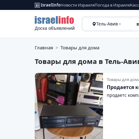
IsraelInfo
Новости Израиля
Погода в Израиле
Касс
Тель-Авив
Доска объявлений
Главная
Товары для дома
Товары для дома
в Тель-Ави
Товары для дом
Продается к
продаетс компа