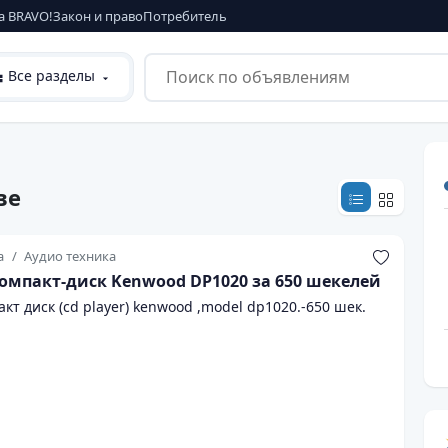
а BRAVO!
Закон и право
Потребитель
Все разделы
ве
а
Аудио техника
омпакт-диск Kenwood DP1020 за 650 шекелей
кт диск (cd player) kenwood ,model dp1020.-650 шек.