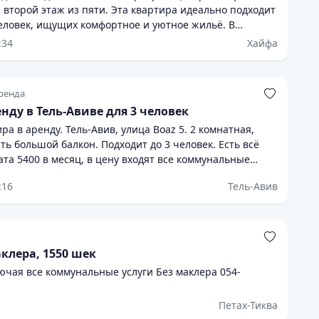
 второй этаж из пяти. Эта квартира идеально подходит
еловек, ищущих комфортное и уютное жильё. В
лностью оборудованная кухня с холодильником,
:34
Хайфа
электроплитой и духовкой, а также необходимыми
иком и кондиционером. Просторная лоджия добавляет
для отдыха и свежего воздуха. Расположение
ренда
добное — рядом остановки автобусов, рынок, станция
нду в Тель-Авиве для 3 человек
оликлиника, что обеспечит комфорт и доступность всех
ра в аренду. Тель-Авив, улица Boaz 5. 2 комнатная,
 что
ть большой балкон. Подходит до 3 человек. Есть всё
аехать и чувствовать себя как дома. Стоимость
та 5400 в месяц, в цену входят все коммунальные
редников! Не упустите возможность снять
 и гаранта! +972587952288 wats ap
 квартиру в отличном районе Хайфы — звоните прямо
:16
Тель-Авив
87
аклера, 1550 шек
лючая все коммунальные услуги Без маклера 054-
Петах-Тиква