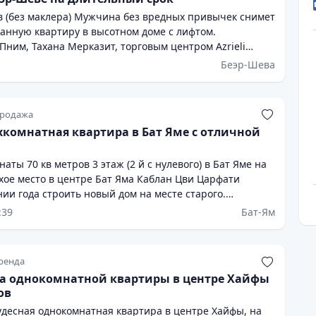
вредных привычек снимет
анную квартиру в высотном доме с лифтом.
ним, Тахана Мерказит, торговым центром Azrieli
Беэр-Шева
054-286-6736 אשמח להצעות. ניתן להתקשר או לשלוח הודעה ב-WhatsApp.
родажа
хкомнатная квартира в Бат Яме с отличной
 70 кв метров 3 этаж (2 й с нулевого) в Бат Яме на
ии года строить новый дом на месте старого.
ность сейчас купить 2.5 комнаты и получить 4
:39
Бат-Ям
ремя Цена 1650000 шекелей По всем вопросам
Офис Нисим Илиягу Нисим 0536555667 Ицик 0549096998
ренда
да однокомнатной квартиры в центре Хайфы
ов
удесная однокомнатная квартира в центре Хайфы, на