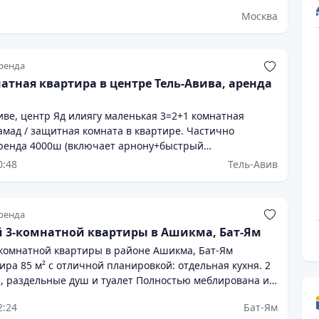
Москва
ренда
натная квартира в центре Тель-Авива, аренда
иве, центр Яд илиягу маленькая 3=2+1 комнатная
амад / защитная комната в квартире. Частично
Аренда 4000ш (включает арнону+быстрый
т) ,Грантия -пикадон. не маклер
0:48
Тель-Авив
ренда
 3-комнатной квартиры в Ашикма, Бат-Ям
комнатной квартиры в районе Ашикма, Бат-Ям
 м² с отличной планировкой: отдельная кухня. 2
обходимой бытовой техникой. Отличное
2:24
Бат-Ям