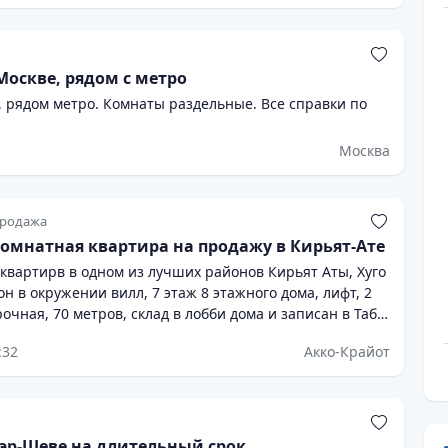
Москве, рядом с метро
, рядом метро. Комнаты раздельные. Все справки по
Москва
родажа
комнатная квартира на продажу в Кирьят-Ате
.квартирв в одном из лучших районов Кирьят Аты, Хуго
н в окружении вилл, 7 этаж 8 этажного дома, лифт, 2
очная, 70 метров, склад в лобби дома и записан в Табо,
оубежище. Квартира продаётся полностью со всем
:32
Акко-Крайот
чая мебель, электро товары (3 телевизора,
ильная машины, холодильник ) , домашние цветы и
рг возможен!
эр-Шеве на длительный срок