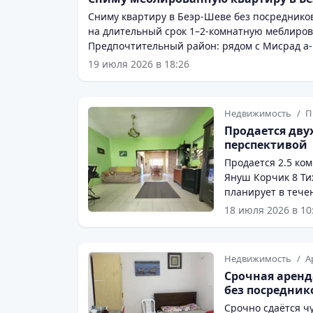
Сниму квартиру в Беэр-Шеве без посредников (без маклера) Мужчина без 
на длительный срок 1–2-комнатную меблиров
Предпочтительный район: рядом с Мисрад а-П
Negev Mall. 📞 Игорь Телефон / WhatsApp: 054-286-6736 Звоните или пишите в WhatsApp. מחפש דירה
19 июля 2026 в 18:26
להשכרה בבאר שבע – ללא תיווך גבר ללא עישון וללא הרגלים מזיקים מחפש לשכור דירת 1–2 חדרים מרוהטת לטווח ארוך,
בבניין עם מעלית. אזור מועדף: ליד משרד הפנים, התחנה המרכזית או קניון עזריאלי הנגב. 📞 איגור טלפון / WhatsApp:
Недвижимость
П
Продается дву
перспективой
Продается 2.5 комнаты
Януш Корчик 8 Тихое место в центре Бат Яма Каблан Цви Царфати
планирует в течен
Прекрасная возмож
18 июля 2026 в 10
комнаты в ближайшее в
Недвижимость
А
Срочная арен
без посредник
Срочно сдаётся ч