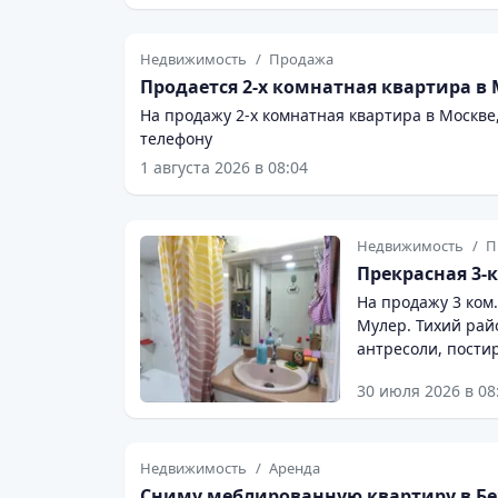
Недвижимость
Продажа
Продается 2-х комнатная квартира в 
На продажу 2-х комнатная квартира в Москве
телефону
1 августа 2026 в 08:04
Недвижимость
П
Прекрасная 3-
На продажу 3 ком
Мулер. Тихий райо
антресоли, постир
в доме есть бомб
30 июля 2026 в 08
содержимым, вклю
стиральная и суш
многое ещё. Частная стоянка для жителей дома, въезд через шлагбаум.
Цена 1250000 , то
Недвижимость
Аренда
Сниму меблированную квартиру в Бе