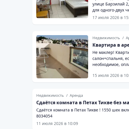
улице Барзилай 2,
для одного-двух ч
квартире есть по
17 июля 2026 в 15
микроволновкой, 
мелочами — чайн
дополнительное место 
Недвижимость
А
квартиры очень у
Квартира в аре
метронита №3 и п
Не маклер! Кварти
городских удобств. Квартира сдаётся полностью меблированной,
салон+спальня, ес
позволит Вам сразу з
необходимое, опла
аренды в 1700 шекелей Без пос
услуги. Без чеков
эту превосходную
15 июля 2026 в 10
сейчас! 055-77129
Недвижимость
Аренда
Сдаётся комната в Петах Тикве без м
Сдаётся комната в Петах Тикве ! 1550 шек вк
8034054
11 июля 2026 в 10:09