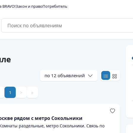
а BRAVO!
Закон и право
Потребитель
иле
по
12
объявлений
<
1
>
»
оскве рядом с метро Сокольники
 Комнаты раздельные, метро Сокольники. Связь по