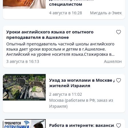
специалистом
4 августа в 16:28
Мигдаль а-Эмек
Уроки английского языка от опытного
преподавателя в Ашкелоне
Опытный преподаватель частной школы английского
языка дает уроки взрослым и детям в г.Ашкелоне.
Английский на уровне носителя языка.Стажировка в
Лондоне .Подготовка к багруту и экзаменам,помощь в
3 августа в 16:13
Ашкелон
выполнении домашних заданий.
Уход за могилами в Москве для
жителей Израиля
2 августа в 11:02
Москва (работаем в РФ, заказ из
Израиля)
Работа в интернете: вакансии