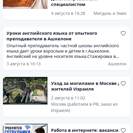
специалистом
4 августа в 16:28
Мигдаль а-Эмек
Уроки английского языка от опытного
преподавателя в Ашкелоне
Опытный преподаватель частной школы английского
языка дает уроки взрослым и детям в г.Ашкелоне.
Английский на уровне носителя языка.Стажировка в
Лондоне .Подготовка к багруту и экзаменам,помощь в
3 августа в 16:13
Ашкелон
выполнении домашних заданий.
Уход за могилами в Москве для
жителей Израиля
2 августа в 11:02
Москва (работаем в РФ, заказ из
Израиля)
Работа в интернете: вакансии