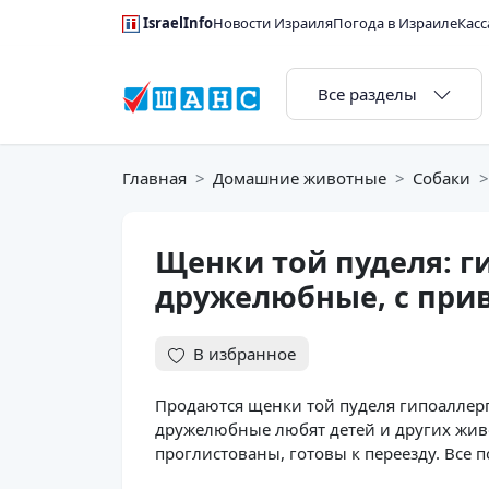
IsraelInfo
Новости Израиля
Погода в Израиле
Касс
Все разделы
Главная
Домашние животные
Собаки
Щенки той пуделя: г
дружелюбные, с при
В избранное
Продаются щенки той пуделя гипоаллерг
дружелюбные любят детей и других живо
проглистованы, готовы к переезду. Все 