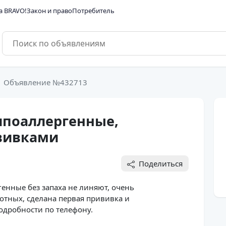
а BRAVO!
Закон и право
Потребитель
Объявление №432713
ипоаллергенные,
вивками
Поделиться
енные без запаха не линяют, очень 
тных, сделана первая прививка и 
подробности по телефону.