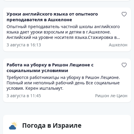
Уроки английского языка от опытного
преподавателя в Ашкелоне
Опытный преподаватель частной школы английского
языка дает уроки взрослым и детям в г.Ашкелоне.
Английский на уровне носителя языка.Стажировка в
Лондоне .Подготовка к багруту и экзаменам,помощь в
3 августа в 16:13
Ашкелон
выполнении домашних заданий.
Работа на уборку в Ришон Леционе с
социальными условиями
Требуются работники/цы на уборку в Ришон Леционе.
Полный или неполный рабочий день Все социальные
условия. Керен иштальмут.
3 августа в 11:45
Ришон ле-Цион
Погода в Израиле