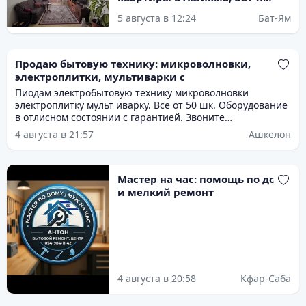
5 августа в 12:24
Бат-Ям
Продаю бытовую технику: микроволновки,
электроплитки, мультиварки с
Пиодам электробытовую технику микроволновки
электроплитку мульт иварку. Все от 50 шк. Оборудование
в отлисном состоянии с гарантией. Звоните
договоримсч. Есть выбор.
4 августа в 21:57
Ашкелон
Мастер на час: помощь по дому
и мелкий ремонт
4 августа в 20:58
Кфар-Саба