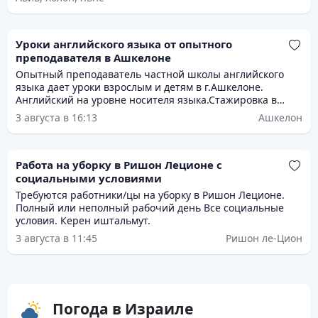
Уроки английского языка от опытного
преподавателя в Ашкелоне
Опытный преподаватель частной школы английского
языка дает уроки взрослым и детям в г.Ашкелоне.
Английский на уровне носителя языка.Стажировка в
Лондоне .Подготовка к багруту и экзаменам,помощь в
3 августа в 16:13
Ашкелон
выполнении домашних заданий.
Работа на уборку в Ришон Леционе с
социальными условиями
Требуются работники/цы на уборку в Ришон Леционе.
Полный или неполный рабочий день Все социальные
условия. Керен иштальмут.
3 августа в 11:45
Ришон ле-Цион
Погода в Израиле