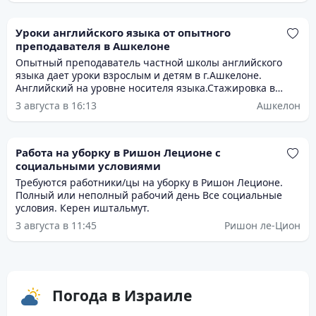
Уроки английского языка от опытного
преподавателя в Ашкелоне
Опытный преподаватель частной школы английского
языка дает уроки взрослым и детям в г.Ашкелоне.
Английский на уровне носителя языка.Стажировка в
Лондоне .Подготовка к багруту и экзаменам,помощь в
3 августа в 16:13
Ашкелон
выполнении домашних заданий.
Работа на уборку в Ришон Леционе с
социальными условиями
Требуются работники/цы на уборку в Ришон Леционе.
Полный или неполный рабочий день Все социальные
условия. Керен иштальмут.
3 августа в 11:45
Ришон ле-Цион
Погода в Израиле