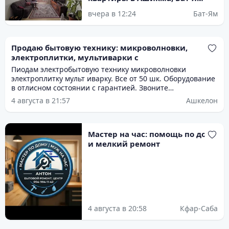
вчера в 12:24
Бат-Ям
Продаю бытовую технику: микроволновки,
электроплитки, мультиварки с
Пиодам электробытовую технику микроволновки
электроплитку мульт иварку. Все от 50 шк. Оборудование
в отлисном состоянии с гарантией. Звоните
договоримсч. Есть выбор.
4 августа в 21:57
Ашкелон
Мастер на час: помощь по дому
и мелкий ремонт
4 августа в 20:58
Кфар-Саба